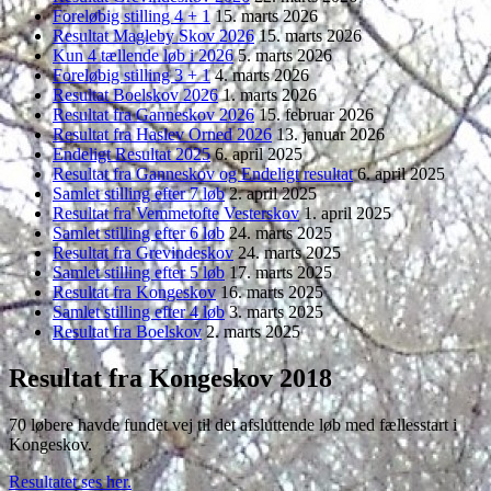
Foreløbig stilling 4 + 1
15. marts 2026
Resultat Magleby Skov 2026
15. marts 2026
Kun 4 tællende løb i 2026
5. marts 2026
Foreløbig stilling 3 + 1
4. marts 2026
Resultat Boelskov 2026
1. marts 2026
Resultat fra Ganneskov 2026
15. februar 2026
Resultat fra Haslev Orned 2026
13. januar 2026
Endeligt Resultat 2025
6. april 2025
Resultat fra Ganneskov og Endeligt resultat
6. april 2025
Samlet stilling efter 7 løb
2. april 2025
Resultat fra Vemmetofte Vesterskov
1. april 2025
Samlet stilling efter 6 løb
24. marts 2025
Resultat fra Grevindeskov
24. marts 2025
Samlet stilling efter 5 løb
17. marts 2025
Resultat fra Kongeskov
16. marts 2025
Samlet stilling efter 4 løb
3. marts 2025
Resultat fra Boelskov
2. marts 2025
Resultat fra Kongeskov 2018
70 løbere havde fundet vej til det afsluttende løb med fællesstart i
Kongeskov.
Resultatet ses her.