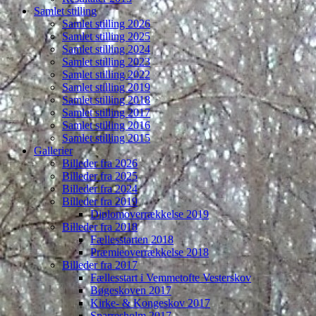
Samlet stilling
Samlet stilling 2026
Samlet stilling 2025
Samlet stilling 2024
Samlet stilling 2023
Samlet stilling 2022
Samlet stilling 2019
Samlet stilling 2018
Samlet stilling 2017
Samlet stilling 2016
Samlet stilling 2015
Gallerier
Billeder fra 2026
Billeder fra 2025
Billeder fra 2024
Billeder fra 2019
Diplomoverrækkelse 2019
Billeder fra 2018
Fællesstarten 2018
Præmieoverrækkelse 2018
Billeder fra 2017
Fællesstart i Vemmetofte Vesterskov
Bøgeskoven 2017
Kirke- & Kongeskov 2017
Sparresholm 2017