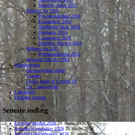
Magleby Skov 2017
Billeder fra 2016
Præmieuddeling 2016
Kongeskov 2016
Stubberup Skov 2016
Boelskov 2016
Ganneskov 2016
Magleby Skoven 2016
Billeder fra 2015
Præmieuddeling 2015
Historisk film fra 1981
Banelægning
Banelægnings guide
Condes
Quick guide til Condes 10
De 7 dødssynder
Løbsledere
Deltager statistik
Seneste indlæg
Endeligt resultat 2026
29. marts 2026
Resultat Kongeskov 2026
29. marts 2026
Resultat Grevindeskov 2026
22. marts 2026