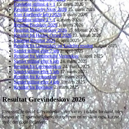
Foreløbig stilling 4 + 1
15. marts 2026
Resultat Magleby Skov 2026
15. marts 2026
Kun 4 tællende løb i 2026
5. marts 2026
Foreløbig stilling 3 + 1
4. marts 2026
Resultat Boelskov 2026
1. marts 2026
Resultat fra Ganneskov 2026
15. februar 2026
Resultat fra Haslev Orned 2026
13. januar 2026
Endeligt Resultat 2025
6. april 2025
Resultat fra Ganneskov og Endeligt resultat
6. april 2025
Samlet stilling efter 7 løb
2. april 2025
Resultat fra Vemmetofte Vesterskov
1. april 2025
Samlet stilling efter 6 løb
24. marts 2025
Resultat fra Grevindeskov
24. marts 2025
Samlet stilling efter 5 løb
17. marts 2025
Resultat fra Kongeskov
16. marts 2025
Samlet stilling efter 4 løb
3. marts 2025
Resultat fra Boelskov
2. marts 2025
Resultat Grevindeskov 2026
Den sydlige del af Grevindeskov, der var ny i o-løbs forstand, blev
besøgt af 57 spændte løbere, der ud over en ny skov også kunne
nyde det gode forårsvejr.