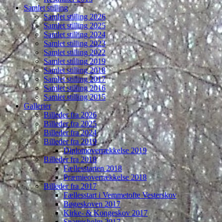
Samlet stilling
Samlet stilling 2026
Samlet stilling 2025
Samlet stilling 2024
Samlet stilling 2023
Samlet stilling 2022
Samlet stilling 2019
Samlet stilling 2018
Samlet stilling 2017
Samlet stilling 2016
Samlet stilling 2015
Gallerier
Billeder fra 2026
Billeder fra 2025
Billeder fra 2024
Billeder fra 2019
Diplomoverrækkelse 2019
Billeder fra 2018
Fællesstarten 2018
Præmieoverrækkelse 2018
Billeder fra 2017
Fællesstart i Vemmetofte Vesterskov
Bøgeskoven 2017
Kirke- & Kongeskov 2017
Sparresholm 2017