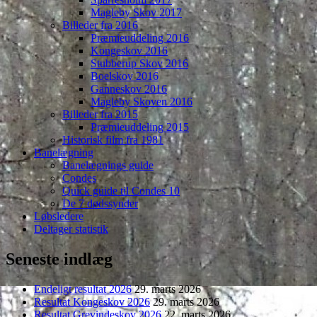
Magleby Skov 2017
Billeder fra 2016
Præmieuddeling 2016
Kongeskov 2016
Stubberup Skov 2016
Boelskov 2016
Ganneskov 2016
Magleby Skoven 2016
Billeder fra 2015
Præmieuddeling 2015
Historisk film fra 1981
Banelægning
Banelægnings guide
Condes
Quick guide til Condes 10
De 7 dødssynder
Løbsledere
Deltager statistik
Seneste indlæg
Endeligt resultat 2026
29. marts 2026
Resultat Kongeskov 2026
29. marts 2026
Resultat Grevindeskov 2026
22. marts 2026