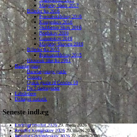
Magleby Skov 2017
Billeder fra 2016
Præmieuddeling 2016
Kongeskov 2016
Stubberup Skov 2016
Boelskov 2016
Ganneskov 2016
Magleby Skoven 2016
Billeder fra 2015
Præmieuddeling 2015
Historisk film fra 1981
Banelægning
Banelægnings guide
Condes
Quick guide til Condes 10
De 7 dødssynder
Løbsledere
Deltager statistik
Seneste indlæg
Endeligt resultat 2026
29. marts 2026
Resultat Kongeskov 2026
29. marts 2026
Resultat Grevindeskov 2026
22. marts 2026