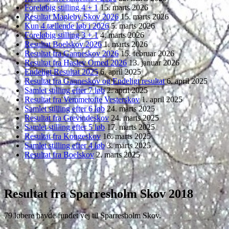
Foreløbig stilling 4 + 1
15. marts 2026
Resultat Magleby Skov 2026
15. marts 2026
Kun 4 tællende løb i 2026
5. marts 2026
Foreløbig stilling 3 + 1
4. marts 2026
Resultat Boelskov 2026
1. marts 2026
Resultat fra Ganneskov 2026
15. februar 2026
Resultat fra Haslev Orned 2026
13. januar 2026
Endeligt Resultat 2025
6. april 2025
Resultat fra Ganneskov og Endeligt resultat
6. april 2025
Samlet stilling efter 7 løb
2. april 2025
Resultat fra Vemmetofte Vesterskov
1. april 2025
Samlet stilling efter 6 løb
24. marts 2025
Resultat fra Grevindeskov
24. marts 2025
Samlet stilling efter 5 løb
17. marts 2025
Resultat fra Kongeskov
16. marts 2025
Samlet stilling efter 4 løb
3. marts 2025
Resultat fra Boelskov
2. marts 2025
Resultat fra Sparresholm Skov 2018
79 løbere havde fundet vej til Sparresholm Skov.