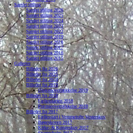
Samlet stilling
Samlet stilling 2026
Samlet stilling 2025
Samlet stilling 2024
Samlet stilling 2023
Samlet stilling 2022
Samlet stilling 2019
Samlet stilling 2018
Samlet stilling 2017
Samlet stilling 2016
Samlet stilling 2015
Gallerier
Billeder fra 2026
Billeder fra 2025
Billeder fra 2024
Billeder fra 2019
Diplomoverrækkelse 2019
Billeder fra 2018
Fællesstarten 2018
Præmieoverrækkelse 2018
Billeder fra 2017
Fællesstart i Vemmetofte Vesterskov
Bøgeskoven 2017
Kirke- & Kongeskov 2017
Sparresholm 2017