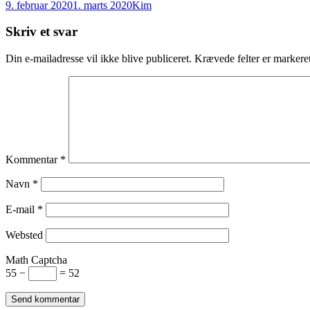
Udgivet
Forfatter
9. februar 2020
1. marts 2020
Kim
i
Skriv et svar
Din e-mailadresse vil ikke blive publiceret.
Krævede felter er marker
Kommentar
*
Navn
*
E-mail
*
Websted
Math Captcha
55 −
= 52