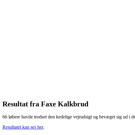
Foreløbig stilling 4 + 1
15. marts 2026
Resultat Magleby Skov 2026
15. marts 2026
Kun 4 tællende løb i 2026
5. marts 2026
Foreløbig stilling 3 + 1
4. marts 2026
Resultat Boelskov 2026
1. marts 2026
Resultat fra Ganneskov 2026
15. februar 2026
Resultat fra Haslev Orned 2026
13. januar 2026
Endeligt Resultat 2025
6. april 2025
Resultat fra Ganneskov og Endeligt resultat
6. april 2025
Samlet stilling efter 7 løb
2. april 2025
Resultat fra Vemmetofte Vesterskov
1. april 2025
Samlet stilling efter 6 løb
24. marts 2025
Resultat fra Grevindeskov
24. marts 2025
Samlet stilling efter 5 løb
17. marts 2025
Resultat fra Kongeskov
16. marts 2025
Samlet stilling efter 4 løb
3. marts 2025
Resultat fra Boelskov
2. marts 2025
Resultat fra Faxe Kalkbrud
66 løbere havde trodset den kedelige vejrudsigt og bevæget sig ud i den
Resultatet kan ses her
.