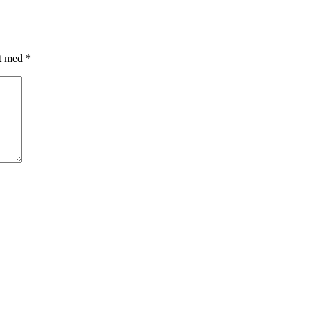
et med
*